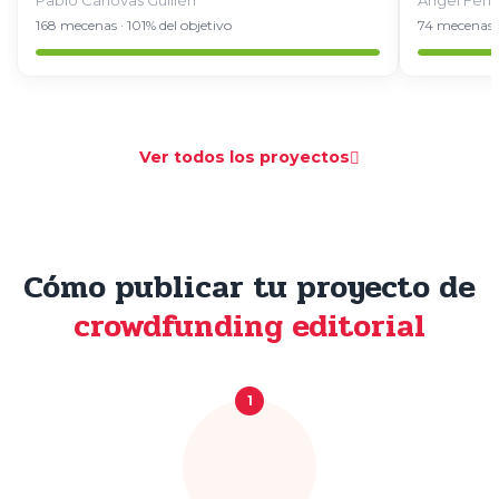
Pablo Cánovas Guillén
Ángel Fern
168 mecenas · 101% del objetivo
74 mecenas ·
Ver todos los proyectos
Cómo publicar tu proyecto de
crowdfunding editorial
1