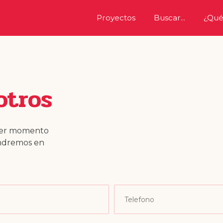
(current)
Proyectos
Buscar...
¿Qué
otros
uier momento
ondremos en