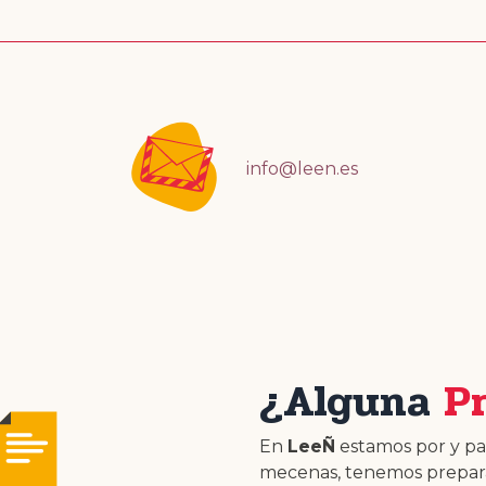
info@leen.es
¿Alguna
P
En
LeeÑ
estamos por y par
mecenas, tenemos prepara